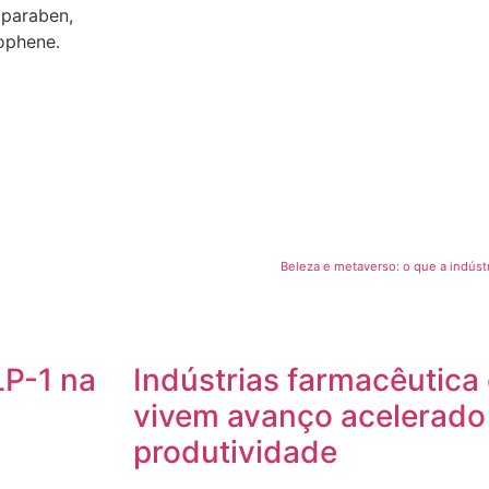
lparaben,
ophene.
Beleza e metaverso: o que a indúst
P-1 na
Indústrias farmacêutica
vivem avanço acelerad
produtividade