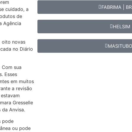
erem
FABRIMA | BR
se cuidado, a
rodutos de
la Agência
HELSIM
 oito novas
MASITUB
icada no Diário
a. Com sua
s. Esses
antes em muitos
ante a revisão
e estavam
emara Gresselle
 da Anvisa.
s pode
utânea ou pode