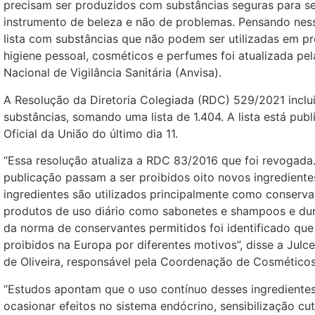
precisam ser produzidos com substâncias seguras para s
instrumento de beleza e não de problemas. Pensando nes
lista com substâncias que não podem ser utilizadas em p
higiene pessoal, cosméticos e perfumes foi atualizada pe
Nacional de Vigilância Sanitária (Anvisa).
A Resolução da Diretoria Colegiada (RDC) 529/2021 inclui
substâncias, somando uma lista de 1.404. A lista está publ
Oficial da União do último dia 11.
“Essa resolução atualiza a RDC 83/2016 que foi revogad
publicação passam a ser proibidos oito novos ingrediente
ingredientes são utilizados principalmente como conserv
produtos de uso diário como sabonetes e shampoos e dur
da norma de conservantes permitidos foi identificado qu
proibidos na Europa por diferentes motivos”, disse a Julc
de Oliveira, responsável pela Coordenação de Cosméticos
“Estudos apontam que o uso contínuo desses ingrediente
ocasionar efeitos no sistema endócrino, sensibilização c