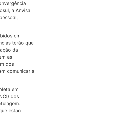
onvergência
osul, a Anvisa
pessoal,
ibidos em
ncias terão que
cação da
uem as
em dos
vem comunicar à
pleta em
INCI) dos
otulagem.
que estão
o