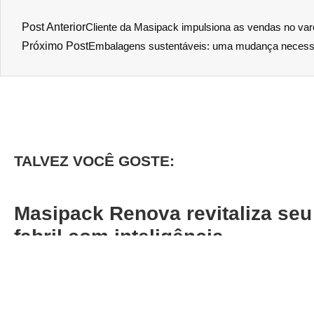
Post Anterior
Cliente da Masipack impulsiona as vendas no var
Próximo Post
Embalagens sustentáveis: uma mudança necess
TALVEZ VOCÊ GOSTE:
Masipack Renova revitaliza seu
fabril com inteligência
Masipack realiza o 1º Conecta+