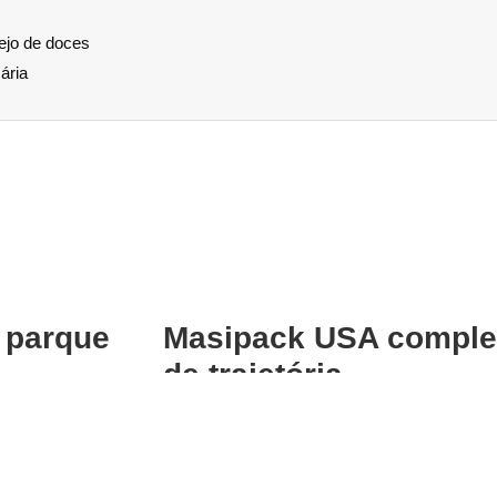
ejo de doces
ária
 parque
Masipack USA comple
de trajetória
Masipack celebra 38 a