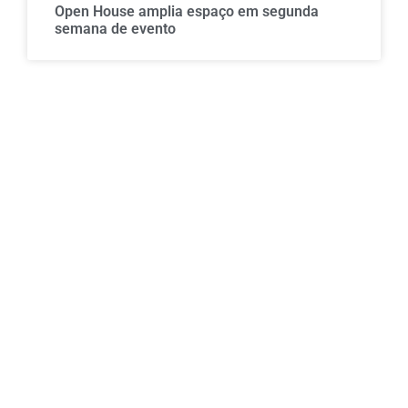
Open House amplia espaço em segunda
semana de evento
Indústrias farmacêutica e cosmética vivem
avanço acelerado em produtividade
Atualmente líder em seu segmento na America