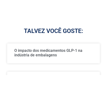
TALVEZ VOCÊ GOSTE:
O impacto dos medicamentos GLP-1 na
indústria de embalagens
Indústrias farmacêutica e cosmética vivem
avanço acelerado em produtividade
Com nova lei, supermercados entram de vez