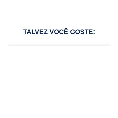
TALVEZ VOCÊ GOSTE:
3º FSI em Anápolis destaca inovação em
embalagens para a indústria farmacêutica
3º FSI traz debate sobre o futuro das
embalagens farmacêuticas
Fabrima fortalece setor farmacêutico em