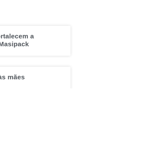
ortalecem a
 Masipack
às mães