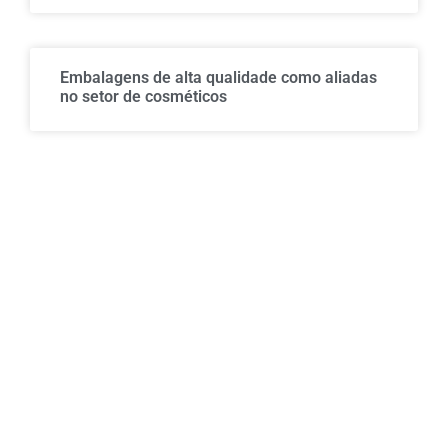
Embalagens de alta qualidade como aliadas
no setor de cosméticos
Atualmente líder em seu segmento na America
Latina, e uma das maiores no mundo, o Grupo é
composto pelas empresas Masipack, Fabrima,