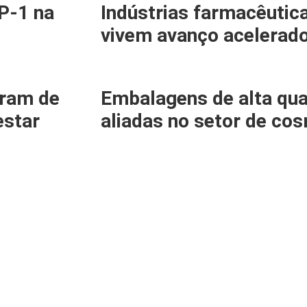
P-1 na
Indústrias farmacêutic
vivem avanço acelerad
tram de
Embalagens de alta qu
estar
aliadas no setor de co
LINKs
MA
FA
Sobre
HE
Programa 8S
MA
Notícias
GR