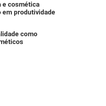
a e cosmética
o em produtividade
alidade como
sméticos
SIPACK
BRIMA
LSIM
SITUBOS
UPO MASIPACK