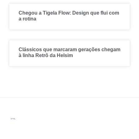
Chegou a Tigela Flow: Design que flui com
a rotina
Clássicos que marcaram gerações chegam
à linha Retrô da Helsim
Atualmente líder em seu segmento na America