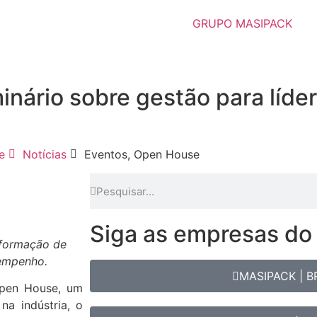
GRUPO MASIPACK
ário sobre gestão para líder
e
Notícias
Eventos
,
Open House
Siga as empresas do
a formação de
sempenho.
MASIPACK | B
Open House, um
na indústria, o