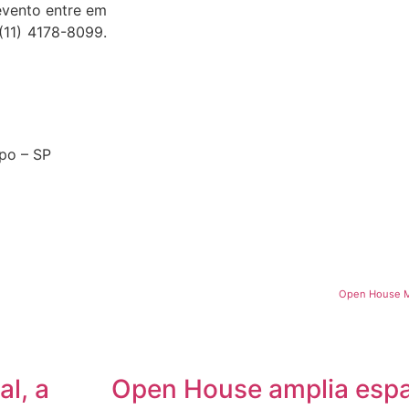
evento entre em
(11) 4178-8099.
mpo – SP
Open House Ma
l, a
Open House amplia esp