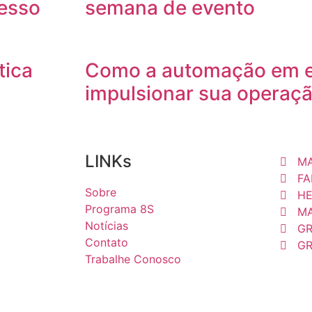
cesso
semana de evento
tica
Como a automação em 
impulsionar sua operaçã
LINKs
MA
FA
Sobre
HE
Programa 8S
MA
Notícias
GR
Contato
GR
Trabalhe Conosco