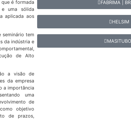
, que é formada
FABRIMA | BR
, e uma sólida
a aplicada aos
HELSIM
e seminário tem
MASITUB
s da indústria e
omportamental,
cução de Alto
ão a visão de
res da empresa
ão a importância
esentando uma
nvolvimento de
como objetivo
to de prazos,