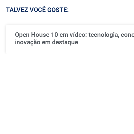
TALVEZ VOCÊ GOSTE:
Open House 10 em vídeo: tecnologia, con
inovação em destaque
ATM amplia o controle operacional, a audit
inteligência no processo produtivo