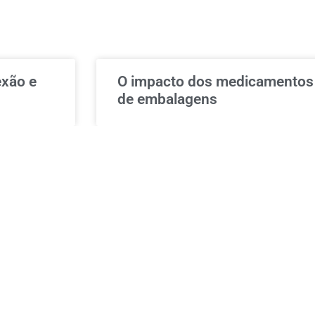
exão e
O impacto dos medicamentos 
de embalagens
oria e a
Open House amplia espaço 
de evento