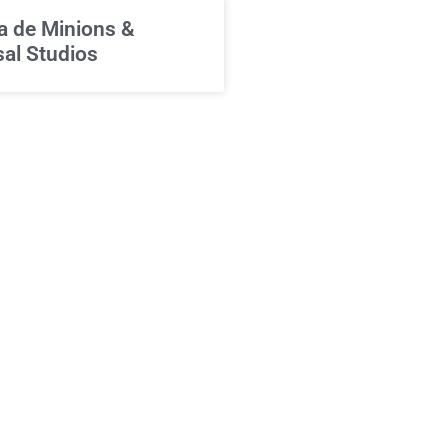
ia de Minions &
sal Studios
ções chegam à linha
MASIPACK