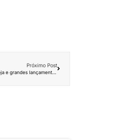
Próximo Post
Casa Helsim completa 5 anos com nova megaloja e grandes lançamentos