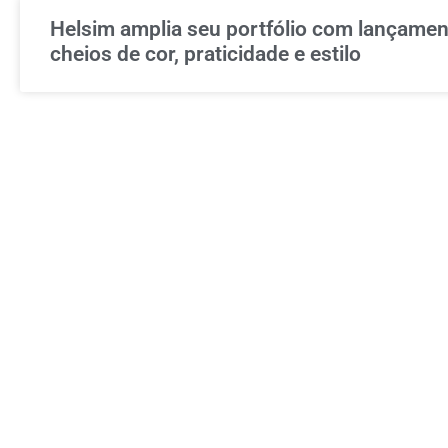
Helsim amplia seu portfólio com lançame
cheios de cor, praticidade e estilo
Chegou a Tigela Flow: Design que flui com 