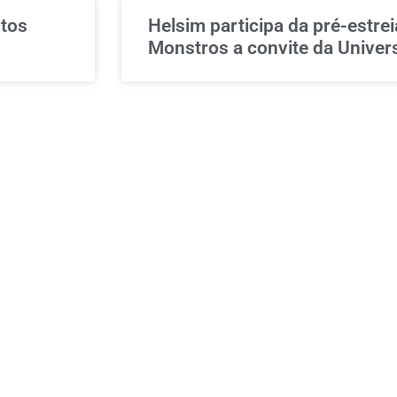
ntos
Helsim participa da pré-estre
Monstros a convite da Univer
a rotina
Clássicos que marcaram gera
Retrô da Helsim
EMPRESAS
LINKS